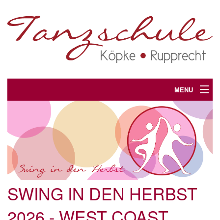
MENU
Unsere Tanzschule
Tanzkurse
Kids dance
Veranstaltungen
SWING IN DEN HERBST
Weitere Angebote
2026 - WEST COAST
Kontakt